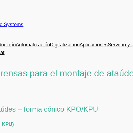
ic Systems
ducción
Automatización
Digitalización
Aplicaciones
Servicio y 
.at
rensas para el montaje de ataúd
taúdes – forma cónico KPO/KPU
r KPU)