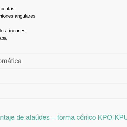
mientas
uniones angulares
los rincones
tapa
omática
ontaje de ataúdes – forma cónico KPO-KP