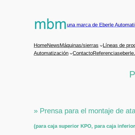
Saltar
al
contenido
una marca de Eberle Automat
Home
News
Máquinas/sierras
Líneas de pro
Automatización
Contacto
Referencias
eberle
P
» Prensa para el montaje de a
(para caja superior KPO, para caja inferio