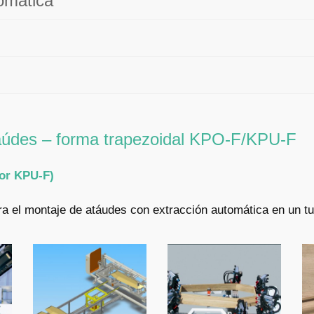
omática
taúdes – forma trapezoidal KPO-F/KPU-F
ior KPU-F)
a el montaje de atáudes con extracción automática en un t