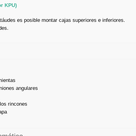
or KPU)
áudes es posible montar cajas superiores e inferiores.
des.
mientas
uniones angulares
los rincones
tapa