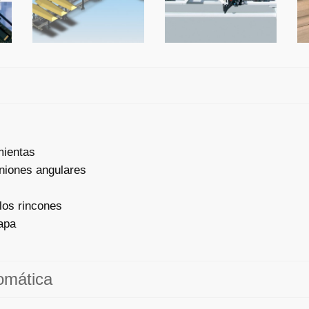
mientas
uniones angulares
los rincones
tapa
omática