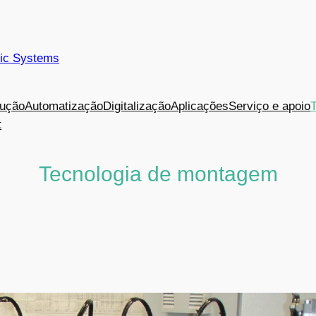
tic Systems
dução
Automatização
Digitalização
Aplicações
Serviço e apoio
t
Tecnologia de montagem