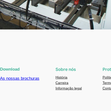
Download
Sobre nós
Pro
História
Polít
As nossas brochuras
Carreira
Termo
Informação legal
Cont