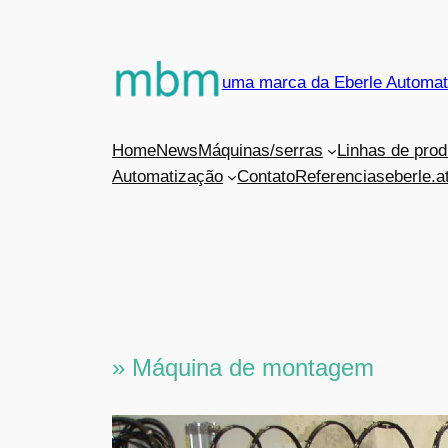
Saltar
para
o
uma marca da Eberle Automa
conteúdo
Home
News
Máquinas/serras
Linhas de pro
Automatização
Contato
Referencias
eberle.a
» Máquina de montagem