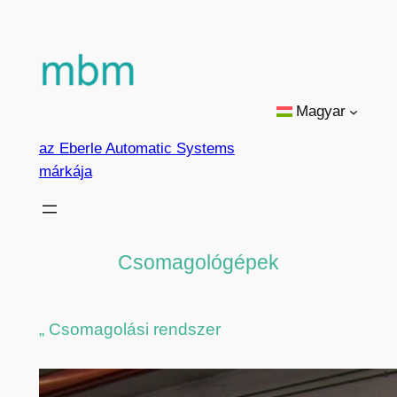
Ugrás
a
tartalomhoz
Magyar
az Eberle Automatic Systems
márkája
Csomagológépek
„ Csomagolási rendszer